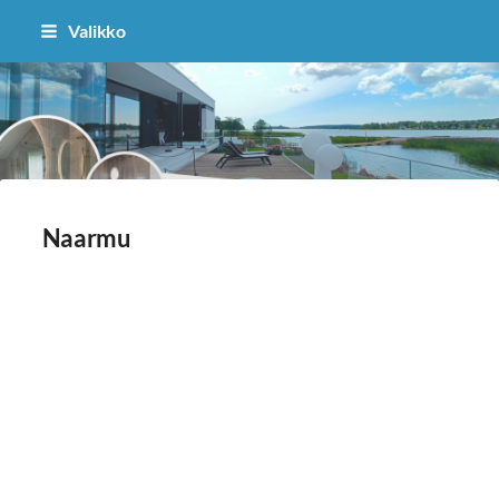
Siirry
Valikko
sivun
sisältöön
Suomen Tasolasiyhdistys ry
Naarmu