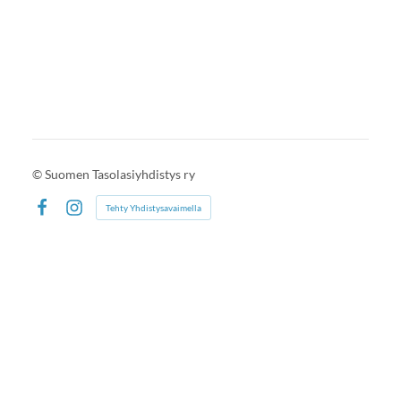
©
Suomen Tasolasiyhdistys ry
Tehty Yhdistysavaimella
Facebook
Instagram