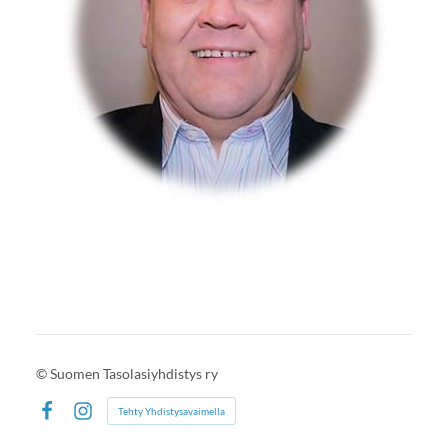
©
Suomen Tasolasiyhdistys ry
Tehty Yhdistysavaimella
Facebook
Instagram