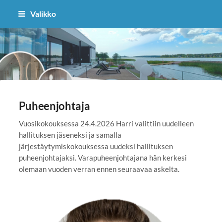
Siirry
Valikko
sivun
sisältöön
Suomen Tasolasiyhdistys ry
Puheenjohtaja
Vuosikokouksessa 24.4.2026 Harri valittiin uudelleen
hallituksen jäseneksi ja samalla
järjestäytymiskokouksessa uudeksi hallituksen
puheenjohtajaksi. Varapuheenjohtajana hän kerkesi
olemaan vuoden verran ennen seuraavaa askelta.