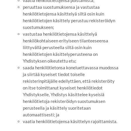
vaatia henkilötietojensa poistamista;
peruuttaa suostumuksensa ja vastustaa
henkilötietojensa käsittelyä siltä osin kuin
henkilötietojen käsittely perustuu rekisteröidyn
suostumukseen;
vastustaa henkilötietojensa käsittelyä
henkilökohtaiseen erityiseen tilanteeseensa
liittyvällä perusteella siltä osin kuin
henkilötietojen käsittelyperusteena on
Yhdistyksen oikeutettu etu;
saada henkilötietonsa koneluettavassa muodossa
ja siirtää kyseiset tiedot toiselle
rekisterinpitäjälle edellyttäen, että rekisteröity
on itse toimittanut kyseiset henkilötiedot
Yhdistykselle, Yhdistys käsittelee kyseisiä
henkilötietoja rekisteröidyn suostumuksen
perusteella ja käsittely suoritetaan
automaattisesti; ja
vaatia henkilötietojensa käsittelyn rajoittamista.