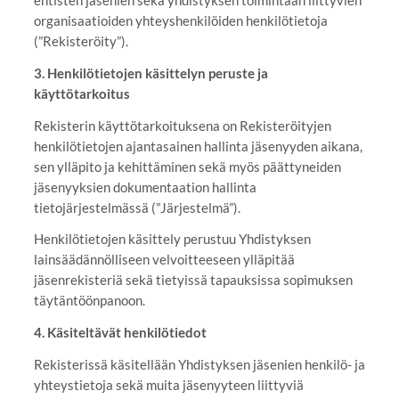
organisaatioiden yhteyshenkilöiden henkilötietoja
(”Rekisteröity”).
3. Henkilötietojen käsittelyn peruste ja
käyttötarkoitus
Rekisterin käyttötarkoituksena on Rekisteröityjen
henkilötietojen ajantasainen hallinta jäsenyyden aikana,
sen ylläpito ja kehittäminen sekä myös päättyneiden
jäsenyyksien dokumentaation hallinta
tietojärjestelmässä (”Järjestelmä”).
Henkilötietojen käsittely perustuu Yhdistyksen
lainsäädännölliseen velvoitteeseen ylläpitää
jäsenrekisteriä sekä tietyissä tapauksissa sopimuksen
täytäntöönpanoon.
4. Käsiteltävät henkilötiedot
Rekisterissä käsitellään Yhdistyksen jäsenien henkilö- ja
yhteystietoja sekä muita jäsenyyteen liittyviä