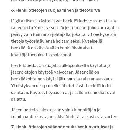
6. Henkilötietojen suojaaminen ja tietoturva
Digitaalisesti käsiteltävät henkilötiedot on suojattu ja
tallennettu Yhdistyksen Järjestelmään, johon on rajattu
pääsy vain toiminnanjohtajalla, joka tarvitsee kyseisiä
tietoja työtehtäviensä hoitamiseksi. Kyseisellä
henkilöllä on käytössään henkilökohtaiset
käyttäjätunnukset ja salasanat.
Henkilötiedot on suojattu ulkopuoliselta käytöltä ja
jäsentietojen käyttöä valvotaan. Jäsenellä on
henkilökohtainen käyttäjätunnus ja salasanasuojaus.
Yhdistyksen ulkopuolelle lähetettävät henkilötiedot
salataan. Käytetyt työasemat ja tallennusmediat ovat
salattu.
Jäsenluettelo tulostetaan vain kirjanpitäjän ja
toiminnantarkastajan lakisääteistä tarkastusta varten.
7. Henkilötietojen säännönmukaiset luovutukset ja