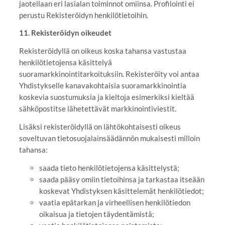
jaotellaan eri lasialan toiminnot omiinsa. Profilointi ei
perustu Rekisteröidyn henkilötietoihin.
11. Rekisteröidyn oikeudet
Rekisteröidyllä on oikeus koska tahansa vastustaa
henkilötietojensa käsittelyä
suoramarkkinointitarkoituksiin. Rekisteröity voi antaa
Yhdistykselle kanavakohtaisia suoramarkkinointia
koskevia suostumuksia ja kieltoja esimerkiksi kieltää
sähköpostitse lähetettävät markkinointiviestit.
Lisäksi rekisteröidyllä on lähtökohtaisesti oikeus
soveltuvan tietosuojalainsäädännön mukaisesti milloin
tahansa:
saada tieto henkilötietojensa käsittelystä;
saada pääsy omiin tietoihinsa ja tarkastaa itseään
koskevat Yhdistyksen käsittelemät henkilötiedot;
vaatia epätarkan ja virheellisen henkilötiedon
oikaisua ja tietojen täydentämistä;