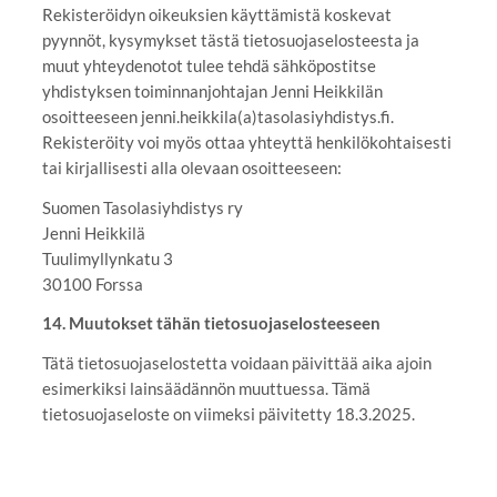
Rekisteröidyn oikeuksien käyttämistä koskevat
pyynnöt, kysymykset tästä tietosuojaselosteesta ja
muut yhteydenotot tulee tehdä sähköpostitse
yhdistyksen toiminnanjohtajan Jenni Heikkilän
osoitteeseen jenni.heikkila(a)tasolasiyhdistys.fi.
Rekisteröity voi myös ottaa yhteyttä henkilökohtaisesti
tai kirjallisesti alla olevaan osoitteeseen:
Suomen Tasolasiyhdistys ry
Jenni Heikkilä
Tuulimyllynkatu 3
30100 Forssa
14. Muutokset tähän tietosuojaselosteeseen
Tätä tietosuojaselostetta voidaan päivittää aika ajoin
esimerkiksi lainsäädännön muuttuessa. Tämä
tietosuojaseloste on viimeksi päivitetty 18.3.2025.