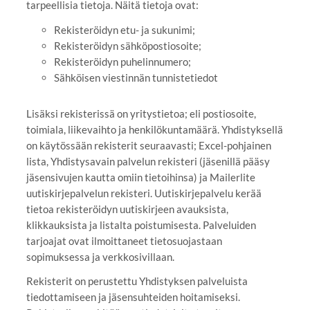
tarpeellisia tietoja. Näitä tietoja ovat:
Rekisteröidyn etu- ja sukunimi;
Rekisteröidyn sähköpostiosoite;
Rekisteröidyn puhelinnumero;
Sähköisen viestinnän tunnistetiedot
Lisäksi rekisterissä on yritystietoa; eli postiosoite,
toimiala, liikevaihto ja henkilökuntamäärä. Yhdistyksellä
on käytössään rekisterit seuraavasti; Excel-pohjainen
lista, Yhdistysavain palvelun rekisteri (jäsenillä pääsy
jäsensivujen kautta omiin tietoihinsa) ja Mailerlite
uutiskirjepalvelun rekisteri. Uutiskirjepalvelu kerää
tietoa rekisteröidyn uutiskirjeen avauksista,
klikkauksista ja listalta poistumisesta. Palveluiden
tarjoajat ovat ilmoittaneet tietosuojastaan
sopimuksessa ja verkkosivillaan.
Rekisterit on perustettu Yhdistyksen palveluista
tiedottamiseen ja jäsensuhteiden hoitamiseksi.