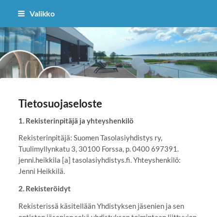
Siirry
Valikko
sivun
sisältöön
Suomen Tasolasiyhdistys ry
Tietosuojaseloste
1. Rekisterinpitäjä ja yhteyshenkilö
Rekisterinpitäjä: Suomen Tasolasiyhdistys ry,
Tuulimyllynkatu 3, 30100 Forssa, p. 0400 697391.
jenni.heikkila [a] tasolasiyhdistys.fi. Yhteyshenkilö:
Jenni Heikkilä.
2. Rekisteröidyt
Rekisterissä käsitellään Yhdistyksen jäsenien ja sen
entisten jäsenien sekä yhdistyksen toimintaan liittyvien