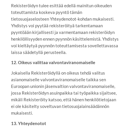
Rekisteröidyn tulee esittää edellä mainitun oikeuden
toteuttamista koskeva pyyntö tämän
tietosuojaselosteen Yhteydenotot-kohdan mukaisesti.
Yhdistys voi pyytää rekisteröityä tarkentamaan
pyyntöään kirjallisesti ja varmentamaan rekisteröidyn
henkilöllisyyden ennen pyynnön käsittelemistä. Yhdistys
voi kieltäytyä pyynnön toteuttamisesta sovellettavassa
laissa säädetyllä perusteella.
12. Oikeus valittaa valvontaviranomaiselle
Jokaisella Rekisteröidyllä on oikeus tehdä valitus
asianomaiselle valvontaviranomaiselle taikka sen
Euroopan unionin jäsenvaltion valvontaviranomaiselle,
jossa Rekisteröidyn asuinpaikka tai työpaikka sijaitsee,
mikäli Rekisteröity katsoo, että hänen henkilötietojaan
ei ole käsitelty soveltuvan tietosuojalainsäädännön
mukaisesti.
13. Yhteydenotot