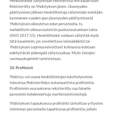
Henkilötiedot säilytetään rekisterissä niin kauan kuin
Rekisteröity on Yhdistyksen jäsen. Jäsenyyden
päättymisen jälkeen henkilötietoja säilytetään enintään
kymmenen vuoden ajan jäsenyyden päättymisestä
Yhdistyksen oikeutetun edun perusteella, ts.
mahdollisiin oikeusvaateisiin puolustautumisen takia
(KKO 2017:15). Henkilötiedot voidaan säilyttää myös
tätä kauemmin, jos sovellettava lainsäädäntö tai
Yhdistyksen sopimusvelvoitteet kolmansia kohtaan
edellyttävät pidempää säilytysaikaa. Myös tietojen
varmuuskopiointi tarkistetaan.
10. Profilointi
Yhdistys voi osana henkilötietojen käsittelytoimia
toteuttaa Rekisteröidyn automaattista profilointia.
Profiloinnin seurauksena rekisteröity saa hänelle
paremmin kohdennettuja markkinointiviestejä.
Yhdistyksen tapauksessa profilointi tarkoittaa yritysten
toiminnan perusteella tapahtuvaa profilointia, jolloin