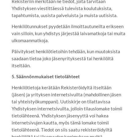
Rekisteriin merkitään ne tiedot, joita tarvitaan
Yhdistyksen viestittäessä tulevista koulutuksista,
tapahtumista, uusista palveluista ja muista uutisista.
Henkilötunnukset pyydetään ilmoittautuneilta erikseen
vain silloin, kun yhdistys järjestää laivamatkoja tai muita
ulkomaanmatkoja.
Päivitykset henkilötietoihin tehdään, kun muutoksista
saadaan tietoa joko jäsenyrityksestä tai henkilöltä
itseltään.
5. Säännönmukaiset tietolähteet
Henkilötietoja kerätään Rekisteröidyltä itseltään
(jäsen) ja yrityksen internetsivuilta (mahdollinen jäsen
tai yhteistyökumppani). Uutiskirje on tilattavissa
Yhdistyksen internetsivuilta, jolloin tilauslomake toimii
tietolähteenä. Yhdistyksen jäsenyyttä voi hakea
internetsivujen kautta, myös tämä lomake toimii
tietolähteenä. Tiedot on siis saatu rekisteröidyiltä
henkilöiltä tai jäsenyyden/sopimuksen myötä.