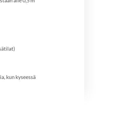
staan alle 0,5 m
tilat)
ia, kun kyseessä