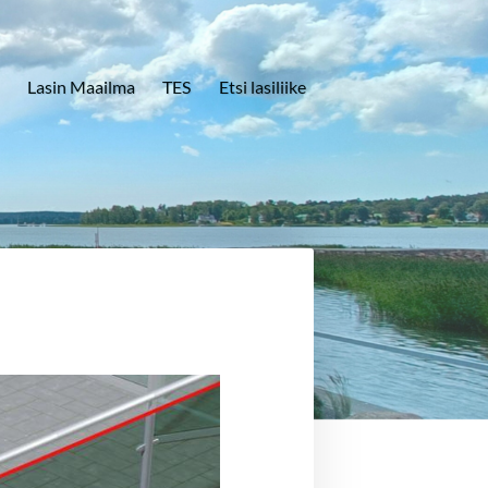
Lasin Maailma
TES
Etsi lasiliike