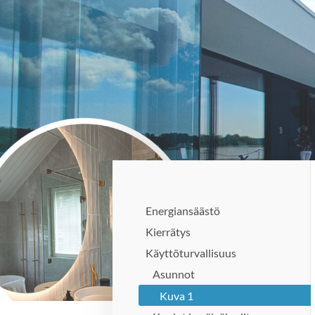
Siirry
sivun
sisältöön
Suomen Tasolasiyhdistys ry
Energiansäästö
Kierrätys
Käyttöturvallisuus
Asunnot
Kuva 1