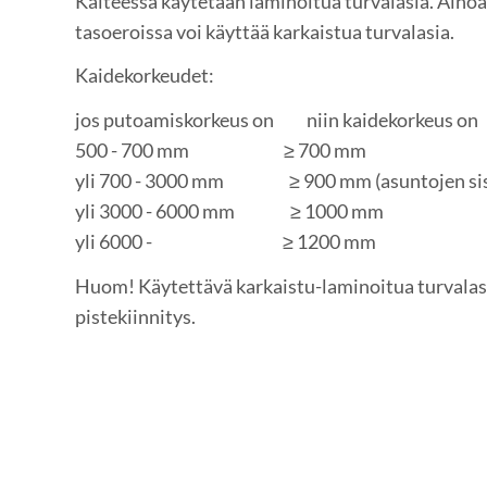
Kaiteessa käytetään laminoitua turvalasia. Ainoa
tasoeroissa voi käyttää karkaistua turvalasia.
Kaidekorkeudet:
jos putoamiskorkeus on niin kaidekorkeus on
500 - 700 mm ≥ 700 mm
yli 700 - 3000 mm ≥ 900 mm (asuntojen sisä
yli 3000 - 6000 mm ≥ 1000 mm
yli 6000 - ≥ 1200 mm
Huom! Käytettävä karkaistu-laminoitua turvalas
pistekiinnitys.