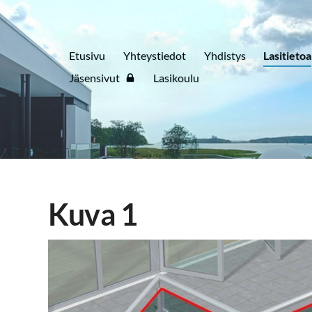
Etusivu
Yhteystiedot
Yhdistys
Lasitietoa
Jäsensivut
Lasikoulu
Kuva 1